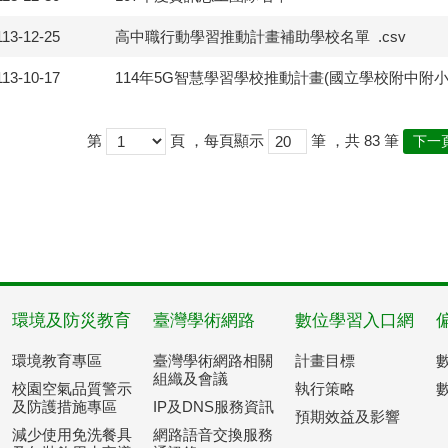
113-12-25
高中職行動學習推動計畫補助學校名單
.csv
113-10-17
114年5G智慧學習學校推動計畫(國立學校附中附小
第
頁
，每頁顯示
筆
，共
83
筆
下一
環境及防災教育
臺灣學術網路
數位學習入口網
環境教育專區
臺灣學術網路相關
計畫目標
組織及會議
校園空氣品質警示
執行策略
及防護措施專區
IP及DNS服務資訊
預期效益及影響
減少使用免洗餐具
網路語音交換服務