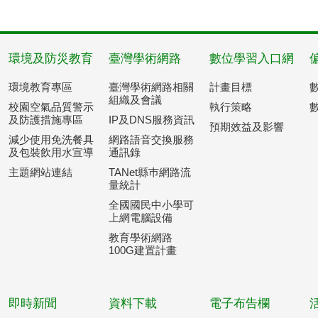
環境及防災教育
臺灣學術網路
數位學習入口網
環境教育專區
臺灣學術網路相關
計畫目標
組織及會議
校園空氣品質警示
執行策略
及防護措施專區
IP及DNS服務資訊
預期效益及影響
減少使用免洗餐具
網路語音交換服務
及包裝飲用水宣導
通訊錄
主題網站連結
TANet縣巿網路流
量統計
全國國民中小學可
上網電腦設備
教育學術網路
100G建置計畫
即時新聞
資料下載
電子布告欄