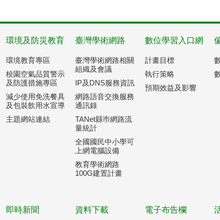
環境及防災教育
臺灣學術網路
數位學習入口網
環境教育專區
臺灣學術網路相關
計畫目標
組織及會議
校園空氣品質警示
執行策略
及防護措施專區
IP及DNS服務資訊
預期效益及影響
減少使用免洗餐具
網路語音交換服務
及包裝飲用水宣導
通訊錄
主題網站連結
TANet縣巿網路流
量統計
全國國民中小學可
上網電腦設備
教育學術網路
100G建置計畫
即時新聞
資料下載
電子布告欄