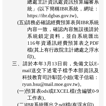
總處主計資訊處資訊預算編審系
統」(以下簡稱IBR系統，網址：
https://ibr.dgbas.gov.tw)。
(五)
請務必確認經費預算表與IBR系統
內容一致，確認內容無誤後請於
系統鎖定資料，並自系統匯出
116年資通訊經費預算表之PDF
檔(其上有行政院主計總處之浮水
印)。
三、
請於本年3月13日前，免備文以E-
mail送交下述電子檔予本部資訊及
科技教育司許馹芸小姐(電子信箱：
ryun.hsu@mail.moe.gov.tw)。
(一)
預算表ods或EXCEL檔(含編號0-9
工作表)。
(二)
IBR系統匯出之pdf檔(有浮水印)。