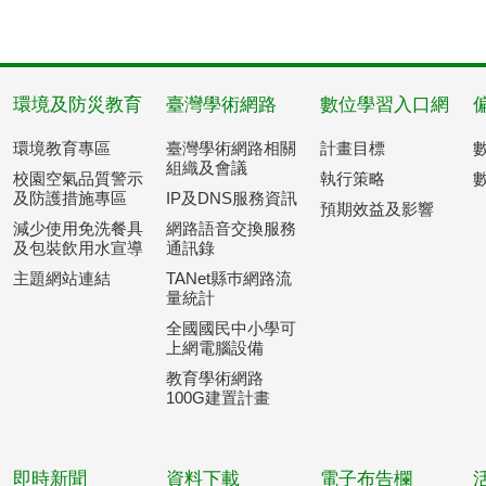
環境及防災教育
臺灣學術網路
數位學習入口網
環境教育專區
臺灣學術網路相關
計畫目標
組織及會議
校園空氣品質警示
執行策略
及防護措施專區
IP及DNS服務資訊
預期效益及影響
減少使用免洗餐具
網路語音交換服務
及包裝飲用水宣導
通訊錄
主題網站連結
TANet縣巿網路流
量統計
全國國民中小學可
上網電腦設備
教育學術網路
100G建置計畫
即時新聞
資料下載
電子布告欄