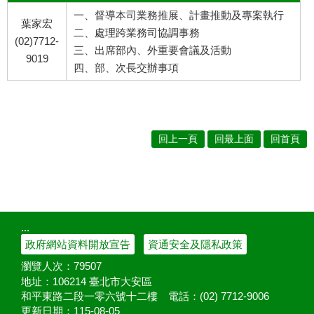
一、督導本司業務推展、計畫推動及專案執行
葉家宏
二、處理跨業務司協調事務
(02)7712-
三、出席部內、外重要會議及活動
9019
四、部、次長交辦事項
回上一頁
回最上面
回首頁
:::
政府網站資料開放宣告
資通安全及隱私政策
瀏覽人次：
79507
地址：106214 臺北市大安區
和平東路二段一零六號十二樓
電話：(02) 7712-9006
更新日期：
115-08-05