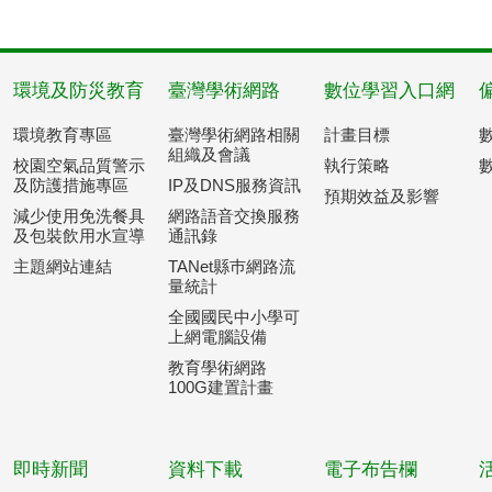
環境及防災教育
臺灣學術網路
數位學習入口網
環境教育專區
臺灣學術網路相關
計畫目標
組織及會議
校園空氣品質警示
執行策略
及防護措施專區
IP及DNS服務資訊
預期效益及影響
減少使用免洗餐具
網路語音交換服務
及包裝飲用水宣導
通訊錄
主題網站連結
TANet縣巿網路流
量統計
全國國民中小學可
上網電腦設備
教育學術網路
100G建置計畫
即時新聞
資料下載
電子布告欄