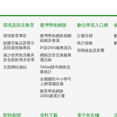
環境及防災教育
臺灣學術網路
數位學習入口網
環境教育專區
臺灣學術網路相關
計畫目標
組織及會議
校園空氣品質警示
執行策略
及防護措施專區
IP及DNS服務資訊
預期效益及影響
減少使用免洗餐具
網路語音交換服務
及包裝飲用水宣導
通訊錄
主題網站連結
TANet縣巿網路流
量統計
全國國民中小學可
上網電腦設備
教育學術網路
100G建置計畫
即時新聞
資料下載
電子布告欄