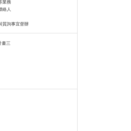
等業務
聯絡人
與質詢事宜督辦
計畫三