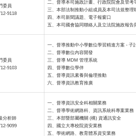
二、督導本司施政計畫、行政院院會及管考
門委員
三、本部法制推動小組成員及本司法規整理
712-9118
四、本司新聞議題、電子報窗口
五、本司國會協同聯絡人及立法院施政報告
一、督導推動中小學數位學習精進方案 - 子
二、督導數位內容開發
門委員
三、督導 MDM 管理系統
712-9103
四、督導數位學伴
五、督導資訊素養與倫理推動
六、督導資訊教育推廣
一、督導資訊安全科相關業務
二、督導學術網路科、資訊系統科專案業務
高級分析師
三、本部暨部屬機關 (構) 資通訊安全
712-9099
四、國立大專校院資安業務
五、學術網路、教育體系資安業務